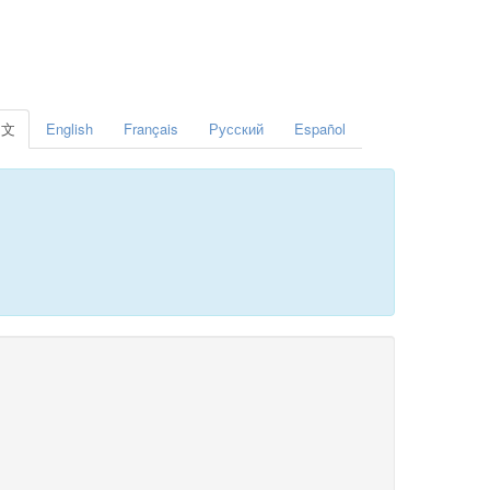
中文
English
Français
Русский
Español